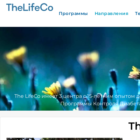
Программы
Направления
Т
The LifeCo имеет 3 центра с 15-летним опытом 
Программы Контроля Диабета
T