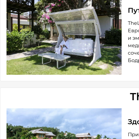
Пу
The
Евр
и э
мед
соч
Бод
T
Зд
При