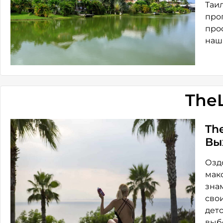
Таи
про
про
наш
TheL
Th
Вы
Озд
мак
зна
сво
дет
выб