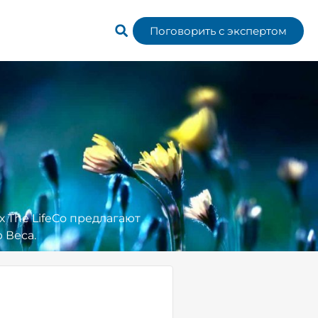
Поговорить с экспертом
х The LifeCo предлагают
 Веса.