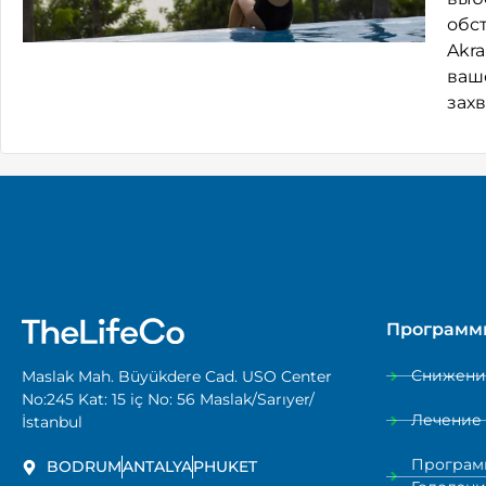
обс
Akr
ваш
зах
Программ
Снижени
Maslak Mah. Büyükdere Cad. USO Center
No:245 Kat: 15 iç No: 56 Maslak/Sarıyer/
Лечение 
İstanbul
Програм
BODRUM
ANTALYA
PHUKET