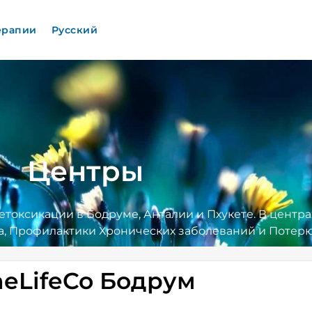
ерапии
Русский
Центры
детоксикации в Бодруме, Анталии и Пхукете. В центра
, Профилактики Хронических заболеваний и Потерю
heLifeCo Бодрум