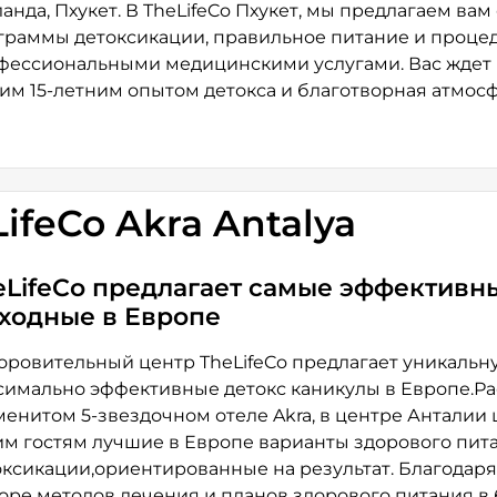
ланда, Пхукет. В TheLifeCo Пхукет, мы предлагаем ва
граммы детоксикации, правильное питание и проце
фессиональными медицинскими услугами. Вас ждет 
им 15-летним опытом детокса и благотворная атмос
ifeCo Akra Antalya
eLifeCo предлагает самые эффективн
ходные в Европе
оровительный центр TheLifeCo предлагает уникальн
симально эффективные детокс каникулы в Европе.Р
менитом 5-звездочном отеле Akra, в центре Анталии
им гостям лучшие в Европе варианты здорового пит
оксикации,ориентированные на результат. Благодар
оре методов лечения и планов здорового питания в