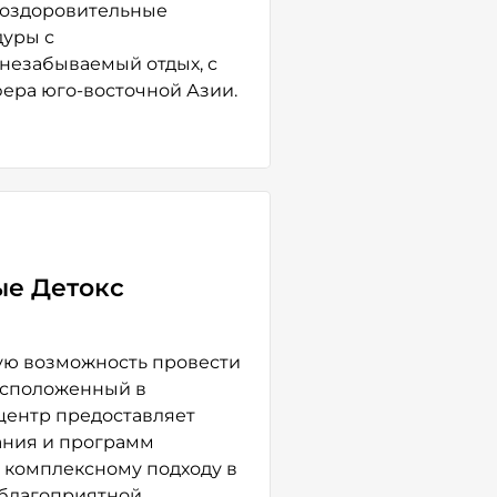
м оздоровительные
дуры с
незабываемый отдых, с
фера юго-восточной Азии.
ые Детокс
ую возможность провести
асположенный в
 центр предоставляет
ания и программ
я комплексному подходу в
 благоприятной