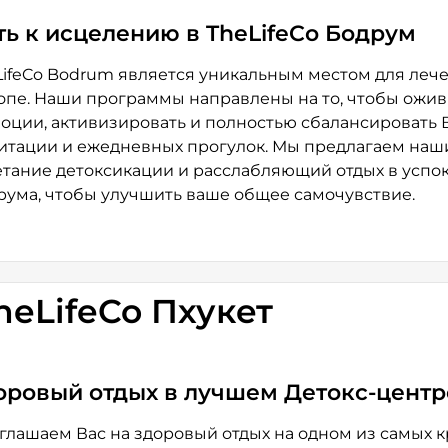
ть к исцелению в TheLifeCo Бодрум
LifeCo Bodrum является уникальным местом для лече
опе. Наши программы направлены на то, чтобы оживи
моции, активизировать и полностью сбалансировать 
итации и ежедневных прогулок. Мы предлагаем наш
етание детоксикации и расслабляющий отдых в усп
рума, чтобы улучшить ваше общее самочувствие.
heLifeCo Пхукет
оровый отдых в лучшем Детокс-центр
глашаем Вас на здоровый отдых на одном из самых 