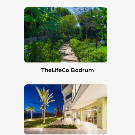
TheLifeCo Bodrum