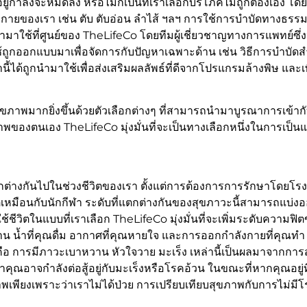
ยู่กำลังจะหมดลง หรือไม่ก็เป็นที่เราเลือกบริโภคไม่ถูกต้องเอง โ
กายของเรา เช่น ตับ ตับอ่อน ลำไส้ ฯลฯ การใช้การบำบัดทางธรรมชาต
มาใช้ที่ศูนย์ของ TheLifeCo โดยทีมผู้เชี่ยวชาญทางการแพทย์ซ
้ถูกออกแบบมาเพื่อจัดการกับปัญหาเฉพาะด้าน เช่น วิธีการบำบั
่านี้ได้ถูกนำมาใช้เพื่อส่งเสริมผลลัพธ์ที่ดีจากโปรแกรมล้างพิษ และเ
่อสุขภาพมากยิ่งขึ้นด้วยตัวเลือกต่างๆ ที่สามารถนำมาบูรณาการเข้ากั
พของตนเอง TheLifeCo มุ่งมั่นที่จะเป็นทางเลือกหนึ่งในการเป็นแหล
างกันไปในช่วงชีวิตของเรา ตั้งแต่การต้องการการรักษาโดยโรงพ
หมือนกับนักกีฬา ระดับที่แตกต่างกันของสุขภาวะนี้สามารถแบ่งออก
ชีวิตในแบบที่เราเลือก TheLifeCo มุ่งมั่นที่จะเพิ่มระดับความฟิตข
น น้ำที่คุณดื่ม อากาศที่คุณหายใจ และการออกกำลังกายที่คุณทำ 
นั้นคือ การมีภาวะเบาหวาน หัวใจวาย มะเร็ง เหล่านี้เป็นผลมาจากก
ณอาจกำลังต่อสู้อยู่กับมะเร็งหรือโรคอ้วน ในขณะที่หากคุณอยู่ท
าพเพียงเพราะว่าเราไม่ได้ป่วย การเปรียบเทียบสุขภาพกับการไม่มีโ