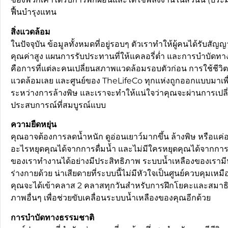
ฟื้นบำรุงแทน
สิ่งแวดล้อม
ในปัจจุบัน ข้อมูลทั้งหมดที่อยู่รอบๆ ตัวเราทำให้ผู้คนได้รับสั
คุณค่าสูง แผนการรับประทานที่ให้แคลอรี่ต่ำ และการบำบัดทางธรรม
คือการที่แต่ละคนเปลี่ยนสภาพแวดล้อมรอบตัวก่อน การใช้ชีวิตข
แวดล้อมเลย และศูนย์ของ TheLifeCo ทุกแห่งถูกออกแบบมาเพื
ระหว่างการล้างพิษ และเราจะทำให้แน่ใจว่าคุณจะผ่านการเปลี่ยนแ
ประสบการณ์ที่สมบูรณ์แบบ
ความยืดหยุ่น
คุณอาจต้องการลดน้ำหนัก ดูอ่อนเยาว์มากขึ้น ล้างพิษ หรือแค่อยาก
อะไรหยุดคุณได้จากการดื่มน้ำ และไม่มีใครหยุดคุณได้จากการออก
ของเราทำงานได้อย่างมีประสิทธิภาพ ระบบน้ำเหลืองของเรามีหน
ร่างกายด้วย น่าเสียดายที่ระบบนี้ไม่มีหัวใจเป็นศูนย์ควบคุมเ
คุณจะได้เข้าคลาส 2 คลาสทุกวันสำหรับการฝึกโยคะและสมาธิ
ภาพอื่นๆ เพื่อช่วยขับเคลื่อนระบบน้ำเหลืองของคุณอีกด้วย
การบำบัดทางธรรมชาติ