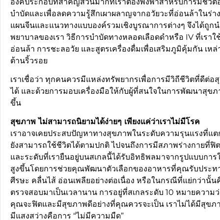
องค์ประกอบที่สำคัญส่วนมากที่เราต้องพึ่งพาสำหรับการมีชีวิตอ
บำบัดและเพื่อลดความรู้สึกเผาผลาญจากอวัยวะที่อ่อนล้าในร่าง
แผนจีนและแนวทางแบบองค์รวมเชิงบูรณาการต่างๆ จึงได้ถูกนำ
พยาบาลของเรา วิธีการบำบัดทางหลอดเลือดดำหรือ IV ที่เราใช
อ่อนล้า การชะลอวัย และสูตรเครื่องดื่มเพื่อเสริมภูมิคุ้มกัน เหล
ต้านริ้วรอย
เราเชื่อว่า ทุกคนควรมีแหล่งทรัพยากรเพื่อการมีวิถีชีวิตที่ดีต
ได้ และด้วยการมอบเครื่องมือให้กับผู้ที่สนใจในการพัฒนาสุขภา
ขึ้น
สุขภาพ ไม่สามารถนิยามได้ง่ายๆ เพียงแค่ว่าเราไม่มีโรค
เราอาจเคยประสบปัญหาทางสุขภาพในระดับความรุนแรงที่แตกต่
ยังสามารถใช้ชีวิตได้ตามปกติ ไปจนถึงการมีสภาพร่างกายที่ฟิตเ
และระดับที่เรายืนอยู่บนสเกลนี้ได้รับอิทธิพลมาจากรูปแบบการใช้
สูงขึ้นโดยการช่วยคุณพัฒนาตัวเลือกของอาหารที่คุณรับประทา
ศีรษะ คลื่นไส้ อ่อนเพลียอย่างต่อเนื่อง หรือในกรณีที่แย่กว่า
ตรวจสอบมาเป็นเวลานาน การอยู่ที่สเกลระดับ 10 หมายความว่าคุ
คุณจะฟิตและมีสุขภาพดีอย่างที่คุณควรจะเป็น เราไม่ได้มีสุขภ
มีแสงสว่างคือการ “ไม่มีความมืด”