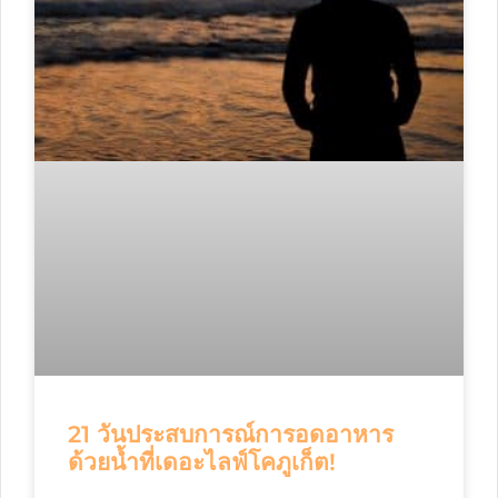
21 วันประสบการณ์การอดอาหาร
ด้วยน้ำที่เดอะไลฟ์โคภูเก็ต!