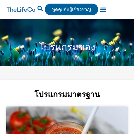
พูดคุยกับผู้เชี่ยวชาญ
ศูนย์บริการ
การบำบัด
จองได้แล้ววันนี้
โปรแกรมของ
โปรแกรมมาตรฐาน