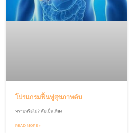
โปรแกรมฟื้นฟูสุขภาพตับ
ทราบหรือไม่? ตับเป็นเพียง
READ MORE »