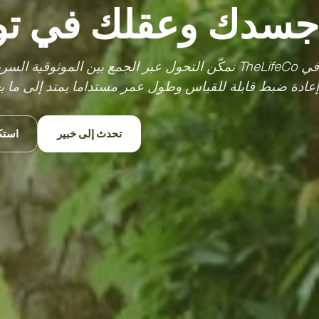
جسدك وعقلك في توا
في TheLifeCo نمكّن التحول عبر الجمع بين الموثوقي
إعادة ضبط قابلة للقياس وطول عمر مستداما يمتد إلى ما بع
تحدث إلى خبير
استك