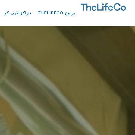
برامج THELIFECO
مراكز لايف كو