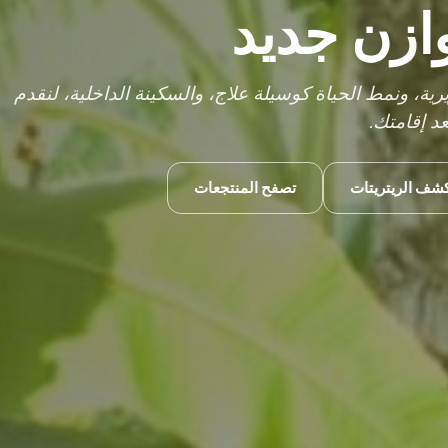
زن جديد
ة السريرية، ونمط الحياة كوسيلة علاج، والسكينة الداخلية، لنقدم
د إقامتك.
شف الريتريتات
تصفح المنتجعات