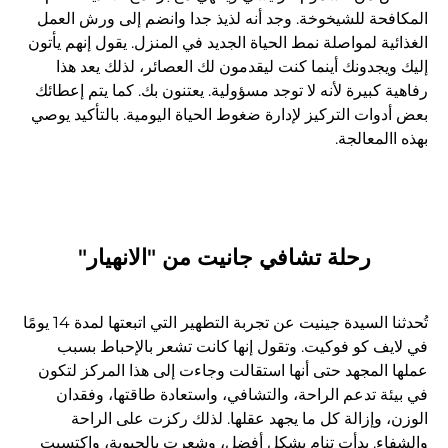
المكافحة للشيخوخة. وجد أنه لذيذ جدا وانضم إلى ورش العمل
الغذائية لمواصلة نمط الحياة الجديد في المنزل. يقول إنهم يأتون
إليك ويجدونك أينما كنت ليقدمون لك العصائر، لذلك يعد هذا
رفاهية كبيرة لأنه لا توجد مسؤولية. يعتنون بك. كما يتم إعطائك
بعض أدوات التركيز لإدارة ضغوط الحياة اليومية. بالتأكيد يوصي
بهذه االمعالجة.
رحلة تشافي جانيت من "الانهيار"
تُحدثنا السيدة جينيت عن تجربة التطهير التي اتبعتها لمدة 14 يومًا
في لايف كو فوكيت. وتقول إنها كانت تشعر بالإحباط بسبب
عملها المجهد حتى أنها استقالت وجاءت إلى هذا المركز لتكون
في بيئة تدعم الراحة، والتشافي، واستعادة طاقتها، وفقدان
الوزن، وإزالة كل ما يجهد عقلها. لذلك ركزت على الراحة
والشفاء. بدأت تنام بشكل أفضل، وشعرت بالحيوية، واكتسبت