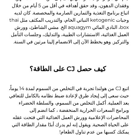
وفقدان الدهون، وقد حقق أهدافه في أقل من 5 أيام من خلال
اتباع برنامج التغذية والتمارين الصارمة والمخصصة. كان لديه
وجبات ketogenic النباتي الخام، والتدريب المكثف مثل thai
box، النادي المائي aquagym الخ. مشي الشاطئ، وورش
العمل الغذائية، الاستشارات الطبية، والتدليك، وجلسات التأمل
والتركيز. وهو يخطط الآن إلى الانضمام إلينا مرتين في السنة.
كيف حصل CJ على الطاقة؟
اتبع CJ من هولندا تجربة في التخلص من السموم لمدة 14 يوماً،
حيث سعى إلى إيجاد طرق لإعادة ضبط نظامه بالكامل للتعافي
بعد العملية. أكمل التخلص من السموم، والسلطة الخضراء
وبرامج السعرات الحرارية المنخفضة ، كما انضم إلى
المحاضرات الإعلامية وورش العمل الغذائية التي فتحت عقله
على الحياة الصحية. ويقول إنه لم يدرك أبدًا مقدار الطاقة التي
يمكنك كسبها من عدم تناول الطعام!