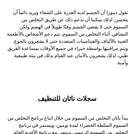
تقول ديبورا أن الجسم لديه القدرة على الشفاء ويريد دائماً أن
يتحسن. لذلك يمكننا أن ندعم ذلك عن طريق التخلص من
السموم حتى لا يقضي الجسم وقتًا طويلاً في الهضم ولكن
التشافي. أثناء التخلص من السموم، يتم دعم الأشخاص بالأطعمة
الغنية بالألياف والفيتامينات المتعددة حتى لا يشعرون بالجوع.
ويتم مراقبتها بواسطة خبراء في جميع الأوقات بمساعدة الفريق
طبي، لذلك يشعرون بالأمان عند القيام بذلك في بيئة طبيعية
وآمنة.
سجلات ناثان للتنظيف
يبدأ ناثان التخلص من السموم من خلال اتباع برنامج التخلص من
السموم السلطة الخضراء لمدة يومين، ويستمر في برنامج
التخلص من السموم الرئيسي وينتهي مع برنامج الأغذية الخام