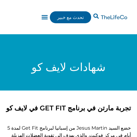
تحدث مع خبير
برامج THELIFECO
شهادات لايف كو
تجربة مارتن في برنامج GET FIT في لايف كو
خضع السيد Jesus Martin من إسبانيا لبرنامج Get Fit لمدة 5
أيام في مركز فوكيت. والذي يهدف إلى تقوية العضلات الهزيلة