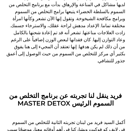
لديها مشاكل في المناعة والإرهاق. بدأت مع برنامج التخلص من
السموم بالسلطة الخضراء يتبعها برامج التخلص من السموم
وبرامج مكافحة الشيخوخة. وتقول إنها الآن تشعر وكأنها امرأة
مختلفة تماما. الإعداد مدهش لراحة عقلك، والاسترخاء جسمك.
زادت العلاجات مناعتها. تشعر أنه قد تم إعادة شحنها بالكامل
وعاد التوازن إليها. كان فقدانها لبعض الوزن إضافياً على الرغم
من أن ذلك لم يكن هدفها. إنها تعتقد أن المجيء إلى هنا يفوق
بكثير أي مركز للتخلص من السموم من حيث الوصول إلى أعمق
جذور للتشافي.
فريد ينقل لنا تجربته عن برنامج التخلص من
السموم الرئيس MASTER DETOX
أكمل السيد فريد من لبنان تجربته الثانية للتخلص من السموم
في لايف كو فوكيت ويشاركنا في أهم أوقاته معنا، موضحًا سبب