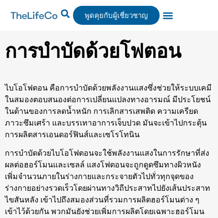
พูดคุยกับผู้เชี่ยวชาญ
ศูนย์บริการ
การบำบัด
จองได้แล้ววันนี้
การบำบัดด้วยโฟตอน
ไบโอโฟตอน คือการบำบัดด้วยพลังงานแสงซึ่งช่วยให้ระบบเคมี
ในสมองตอบสนองต่อการเปลี่ยนแปลงทางอารมณ์ มีประโยชน์
ในด้านของการลดน้ำหนัก การเลิกสารเสพติด ความเครียด
ภาวะซึมเศร้า และบรรเทาอาการเจ็บปวด มันจะเข้าไปกระตุ้น
การผลิตสารเอนดอร์ฟินส์และเซโรโทนิน
การบำบัดด้วยไบโอโฟตอนจะใช้พลังงานแสงในการรักษาที่ส่ง
ผลต่อฮอร์โมนและเซลล์ แสงโฟตอนจะถูกดูดซึมทางผิวหนัง
เพิ่มจำนวนภายในร่างกายและกระจายตัวไปทั่วทุกจุดของ
ร่างกายอย่างรวดเร็วโดยผ่านทางวิถีประสาทไปยังเส้นประสาท
ไขสันหลัง เข้าไปถึงสมองส่วนที่รวมการผลิตฮอร์โมนต่าง ๆ
เข้าไว้ด้วยกัน พวกมันยังช่วยเพิ่มการผลิตโดยเฉพาะฮอร์โมน