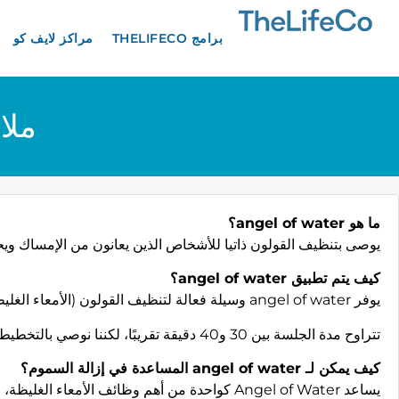
برامج THELIFECO
مراكز لايف كو
ملا
ما هو angel of water؟
يوصى بتنظيف القولون ذاتيا للأشخاص الذين يعانون من الإمساك ويح
كيف يتم تطبيق angel of water؟
يوفر angel of water وسيلة فعالة لتنظيف القولون (الأمعاء الغليظة) دون مساعدة ممرضة.
تتراوح مدة الجلسة بين 30 و40 دقيقة تقريبًا، لكننا نوصي بالتخطيط لمدة ساعة تقريبًا لجلستك الأولى.
كيف يمكن لـ angel of water المساعدة في إزالة السموم؟
يساعد Angel of Water كواحدة من أهم وظائف الأمعاء الغليظة، وهي المحطة الأخيرة قبل مغادرة البراز لجسمك، فهي تمتص المعادن والمياه. يتم إدارة الجلسة باحتراف.