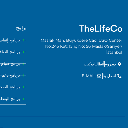
برامج
برنامج إنقاص
Maslak Mah. Büyükdere Cad. USO Center
No:245 Kat: 15 iç No: 56 Maslak/Sarıyer/
برنامج التع
İstanbul
برامج صيام ا
بودروم
أنطاليا
بوكيت
برنامج دعم ا
اتصل بنا
E-MAIL
برنامَج الصحة 
برامج اليقظة