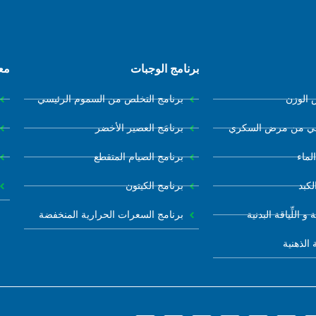
برنامج الوجبات
مع
 الوزن
برنامج التخلص من السموم الرئيسي
افي من مرض السكري
برنامَج العصير الأخضر
لماء
برنامج الصيام المتقطع
لكبد
برنامج الكيتون
و اللِّياقة البدنية
برنامج السعرات الحرارية المنخفضة
 الذهنية