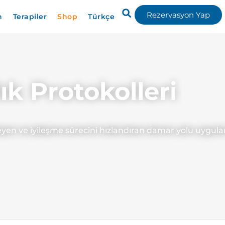
Rezervasyon Yap
n
Terapiler
Shop
Türkçe
ık Protokolleri
leyen ve iyileşme sürecini hızlandıran damar yolu uygula