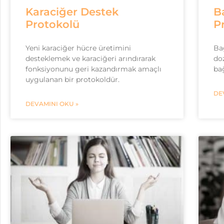
Karaciğer Destek
B
Protokolü
P
Yeni karaciğer hücre üretimini
Ba
desteklemek ve karaciğeri arındırarak
doz
fonksiyonunu geri kazandırmak amaçlı
bağ
uygulanan bir protokoldür.
DE
DEVAMINI OKU »