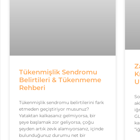
Z
Tükenmişlik Sendromu
K
Belirtileri & Tükenmeme
U
Rehberi
So
Tükenmişlik sendromu belirtilerini fark
ak
etmeden geçiştiriyor musunuz?
iğ
Yataktan kalkasanız gelmiyorsa, bir
GL
şeye başlamak zor geliyorsa, çoğu
ka
şeyden artık zevk alamıyorsanız, içinde
“i
bulunduğunuz durumu net bir