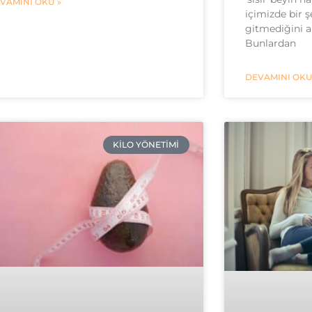
VAMINI OKU »
içimizde bir 
gitmediğini a
Bunlardan
DEVAMINI OKU
KILO YÖNETIMI