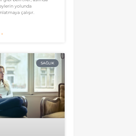
şeylerin yolunda
nlatmaya çalışır.
 »
SAĞLIK