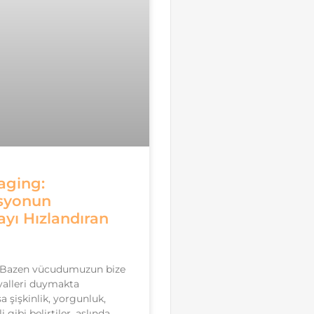
aging:
syonun
yı Hızlandıran
 Bazen vücudumuzun bize
nyalleri duymakta
sa şişkinlik, yorgunluk,
li gibi belirtiler, aslında