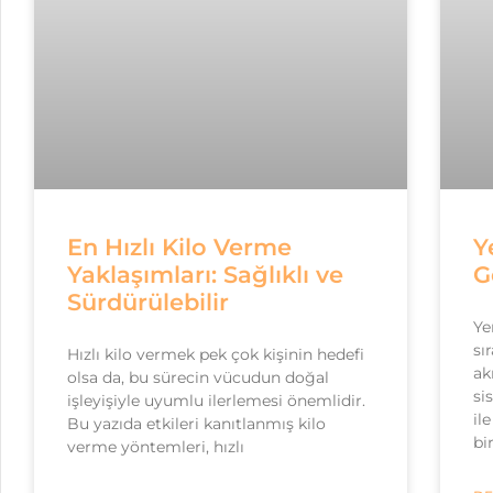
En Hızlı Kilo Verme
Y
Yaklaşımları: Sağlıklı ve
G
Sürdürülebilir
Ye
sı
Hızlı kilo vermek pek çok kişinin hedefi
ak
olsa da, bu sürecin vücudun doğal
si
işleyişiyle uyumlu ilerlemesi önemlidir.
il
Bu yazıda etkileri kanıtlanmış kilo
bi
verme yöntemleri, hızlı