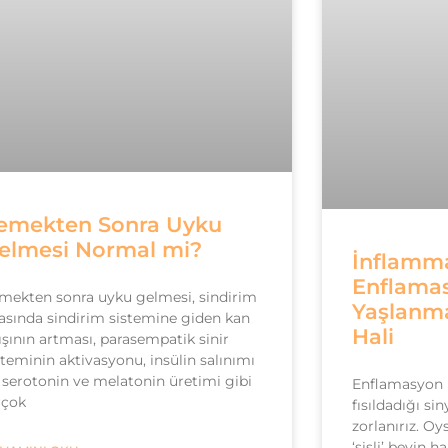
emekten Sonra Uyku
elmesi Normal mi?
İnflamm
Enflama
mekten sonra uyku gelmesi, sindirim
Yaşlanma
rasında sindirim sistemine giden kan
Hali
ışının artması, parasempatik sinir
steminin aktivasyonu, insülin salınımı
e serotonin ve melatonin üretimi gibi
Enflamasyon
rçok
fısıldadığı si
zorlanırız. Oy
‘sisli’ beyin ha