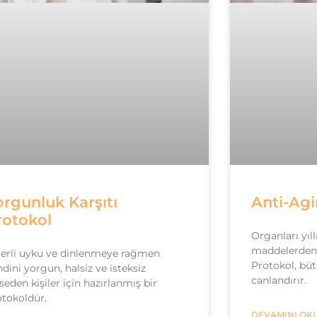
orgunluk Karşıtı
Anti-Ag
rotokol
Organları yıll
maddelerden 
terli uyku ve dinlenmeye rağmen
Protokol, büt
dini yorgun, halsiz ve isteksiz
canlandırır.
seden kişiler için hazırlanmış bir
otokoldür.
DEVAMINI OKU