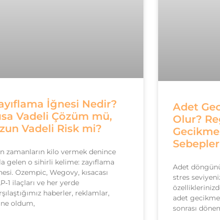
ayıflama İğnesi Nedir?
Adet Ge
ısa Vadeli Çözüm mü,
Olur? Reg
zun Vadeli Risk mi?
Gecikmes
Sebepler
n zamanların kilo vermek denince
la gelen o sihirli kelime: zayıflama
Adet döngünüz
nesi. Ozempic, Wegovy, kısacası
stres seviyeni
P‑1 ilaçları ve her yerde
özellikleriniz
rşılaştığımız haberler, reklamlar,
adet gecikmel
ğne oldum,
sonrası dönem