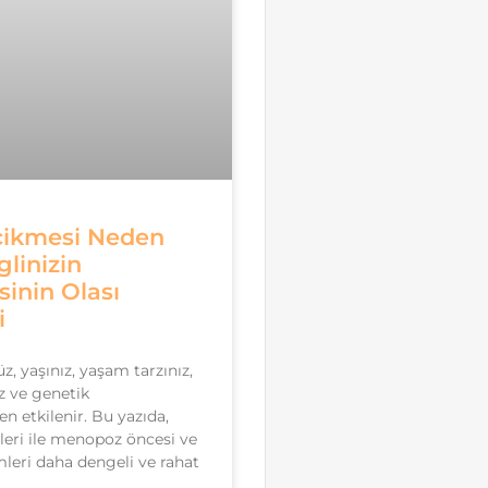
cikmesi Neden
linizin
inin Olası
i
, yaşınız, yaşam tarzınız,
z ve genetik
den etkilenir. Bu yazıda,
eri ile menopoz öncesi ve
leri daha dengeli ve rahat