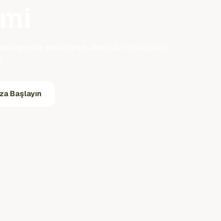
imi
 yaklaşımla yenileyen derin bir dönüşüm
.
za Başlayın