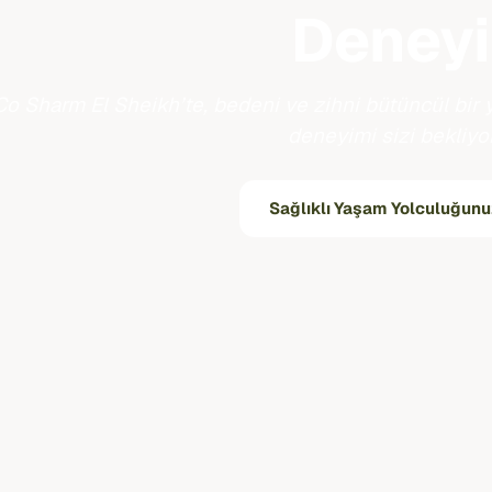
Deney
Co Sharm El Sheikh’te, bedeni ve zihni bütüncül bir
deneyimi sizi bekliyor
Sağlıklı Yaşam Yolculuğunu