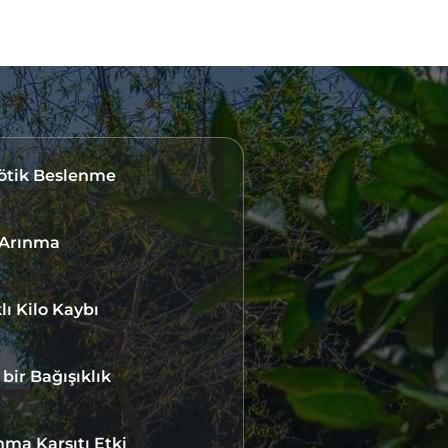
ötik Beslenme
i Arınma
lı Kilo Kaybı
bir Bağışıklık
nma Karşıtı Etki