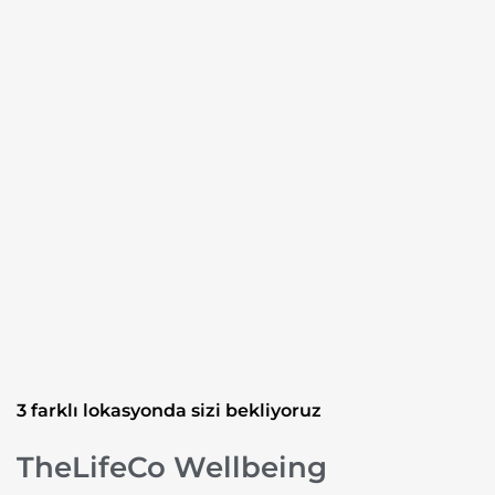
3 farklı lokasyonda sizi bekliyoruz
TheLifeCo Wellbeing