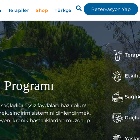
Rezervasyon Yap
n
Terapiler
Shop
Türkçe
Terap
Etkil
 Programı​
Sağlık
sağladığı eşsiz faydalara hazır olun!
ek, sindirim sistemini dinlendirmek,
Güçlü 
eyen, kronik hastalıklardan muzdarip
Yaşla