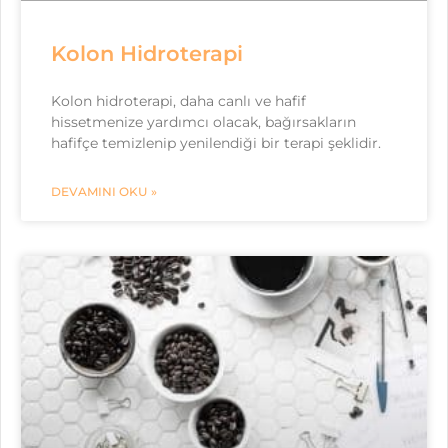
Kolon Hidroterapi
Kolon hidroterapi, daha canlı ve hafif
hissetmenize yardımcı olacak, bağırsakların
hafifçe temizlenip yenilendiği bir terapi şeklidir.
DEVAMINI OKU »