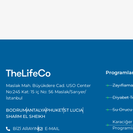
Programla
Zayıflam
Maslak Mah. Büyükdere Cad. USO Center
No:245 Kat: 15 iç No: 56 Maslak/Sarıyer/
Diyabet T
İstanbul
Su Orucu
BODRUM
ANTALYA
PHUKET
ST LUCIA
SHARM EL SHEIKH
Karaciğer
Programl
BİZİ ARAYIN
E-MAIL