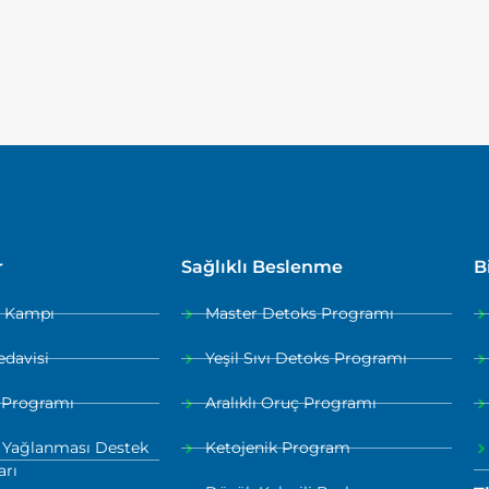
r
Sağlıklı Beslenme
B
a Kampı
Master Detoks Programı
edavisi
Yeşil Sıvı Detoks Programı
 Programı
Aralıklı Oruç Programı
 Yağlanması Destek
Ketojenik Program
arı