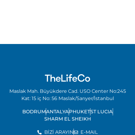
Sizi en uygun programa daha kolay ulaştırmamız için
tüm sorularınızı notlar bölümüne ekleyebilirsiniz.
Maslak Mah. Büyükdere Cad. USO Center No:245
Kat: 15 iç No: 56 Maslak/Sarıyer/İstanbul
BODRUM
ANTALYA
PHUKET
ST LUCIA
SHARM EL SHEIKH
BİZİ ARAYIN
E-MAIL