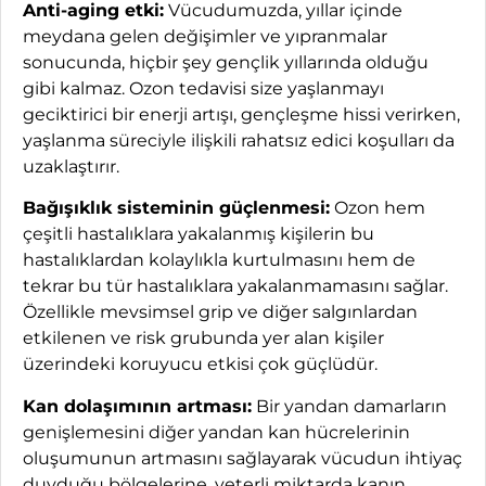
Anti-aging etki:
Vücudumuzda, yıllar içinde
meydana gelen değişimler ve yıpranmalar
sonucunda, hiçbir şey gençlik yıllarında olduğu
gibi kalmaz. Ozon tedavisi size yaşlanmayı
geciktirici bir enerji artışı, gençleşme hissi verirken,
yaşlanma süreciyle ilişkili rahatsız edici koşulları da
uzaklaştırır.
Bağışıklık sisteminin güçlenmesi:
Ozon hem
çeşitli hastalıklara yakalanmış kişilerin bu
hastalıklardan kolaylıkla kurtulmasını hem de
tekrar bu tür hastalıklara yakalanmamasını sağlar.
Özellikle mevsimsel grip ve diğer salgınlardan
etkilenen ve risk grubunda yer alan kişiler
üzerindeki koruyucu etkisi çok güçlüdür.
Kan dolaşımının artması:
Bir yandan damarların
genişlemesini diğer yandan kan hücrelerinin
oluşumunun artmasını sağlayarak vücudun ihtiyaç
duyduğu bölgelerine, yeterli miktarda kanın