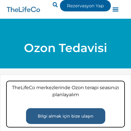
Rezervasyon Yap
Ozon Tedavisi
TheLifeCo merkezlerinde Ozon terapi seasınızı
planlayalım
Bilgi almak için bize ulaşın