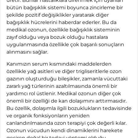
üretir. Bunlar hastalıklara direnmek için uyarılan
bütün bağışıklık sistemi boyunca zincirleme bir
şekilde pozitif değişiklikler yaratarak diğer
bağışıklık hücrelerini haberdar ederler. Bu da
medikal ozonun, özellikle bağışıklık sisteminin
zayıf olduğu veya bozuk olduğu hastalara
uygulanmasında özellikle çok başarılı sonuçların
alınmasını sağlar.
Kanımızın serum kısmındaki maddelerden
özellikle yağ asitleri ve diğer trigliseritlerle ozon
gazının oluşturduğu bileşikler, zamanla vücuttaki
zararlı yağ türlerinin azaltılmasında önemli bir
yardımcı rol üstlenir. Medikal ozonun diğer çok
önemli bir özelliği de kan dolaşımını arttırmasıdır.
Bu özellik, dolaşımla ilgili bozuklukların tedavisinde
ve organik fonksiyonların yeniden
canlandırılmasında ozon terapiyi çok değerli kılar.
Ozonun vücudun kendi dinamiklerini harekete
geçiren doğal bir tedavi yöntemi olduğu