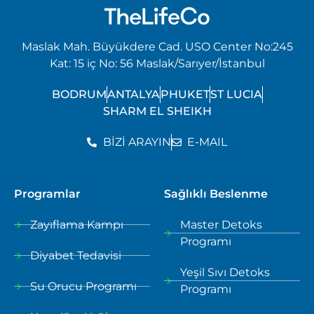
Maslak Mah. Büyükdere Cad. USO Center No:245
Kat: 15 iç No: 56 Maslak/Sarıyer/İstanbul
BODRUM
ANTALYA
PHUKET
ST LUCIA
SHARM EL SHEIKH
BİZİ ARAYIN
E-MAIL
Programlar
Sağlıklı Beslenme
Zayıflama Kampı
Master Detoks
Programı
Diyabet Tedavisi
Yeşil Sıvı Detoks
Su Orucu Programı
Programı