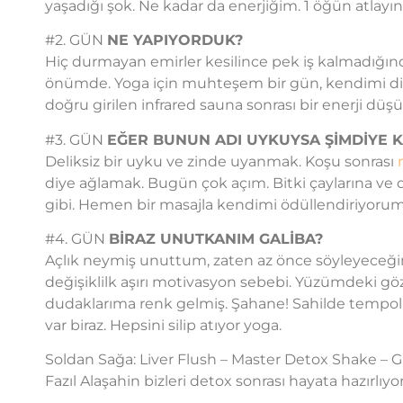
yaşadığı şok. Ne kadar da enerjiğim. 1 öğün atlay
#2. GÜN
NE YAPIYORDUK?
Hiç durmayan emirler kesilince pek iş kalmadığın
önümde. Yoga için muhteşem bir gün, kendimi di
doğru girilen infrared sauna sonrası bir enerji d
#3. GÜN
EĞER BUNUN ADI UYKUYSA ŞİMDİYE 
Deliksiz bir uyku ve zinde uyanmak. Koşu sonrası
diye ağlamak. Bugün çok açım. Bitki çaylarına ve 
gibi. Hemen bir masajla kendimi ödüllendiriyor
#4. GÜN
BİRAZ UNUTKANIM GALİBA?
Açlık neymiş unuttum, zaten az önce söyleyeceği
değişiklilk aşırı motivasyon sebebi. Yüzümdeki gözene
dudaklarıma renk gelmiş. Şahane! Sahilde tempolu 
var biraz. Hepsini silip atıyor yoga.
Soldan Sağa: Liver Flush – Master Detox Shake – 
Fazıl Alaşahin bizleri detox sonrası hayata hazırlıyor