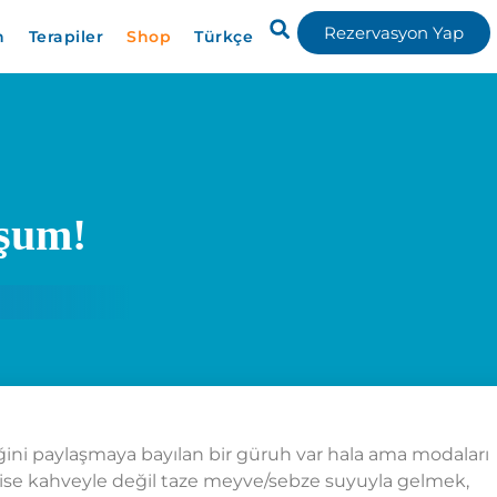
Rezervasyon Yap
n
Terapiler
Shop
Türkçe
uşum!
iğini paylaşmaya bayılan bir güruh var hala ama modaları
fise kahveyle değil taze meyve/sebze suyuyla gelmek,