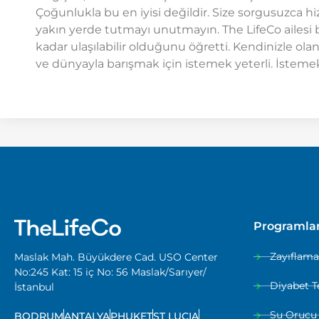
Çoğunlukla bu en iyisi değildir. Size sorgusuzca 
yakın yerde tutmayı unutmayın. The LifeCo ailesi 
kadar ulaşılabilir olduğunu öğretti. Kendinizle ola
ve dünyayla barışmak için istemek yeterli. İstemek
Programla
Zayıflam
Maslak Mah. Büyükdere Cad. USO Center
No:245 Kat: 15 iç No: 56 Maslak/Sarıyer/
Diyabet T
İstanbul
Su Orucu
BODRUM
ANTALYA
PHUKET
ST LUCIA