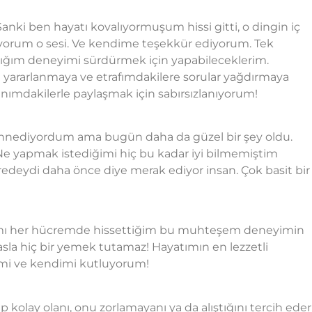
Sanki ben hayatı kovalıyormuşum hissi gitti, o dingin iç
ediyorum o sesi. Ve kendime teşekkür ediyorum. Tek
ğım deneyimi sürdürmek için yapabileceklerim.
yararlanmaya ve etrafımdakilere sorular yağdırmaya
nımdakilerle paylaşmak için sabırsızlanıyorum!
zannediyordum ama bugün daha da güzel bir şey oldu.
e yapmak istediğimi hiç bu kadar iyi bilmemiştim
edeydi daha önce diye merak ediyor insan. Çok basit bir
ı her hücremde hissettiğim bu muhteşem deneyimin
sla hiç bir yemek tutamaz! Hayatımın en lezzetli
mimi ve kendimi kutluyorum!
 kolay olanı, onu zorlamayanı ya da alıştığını tercih eder