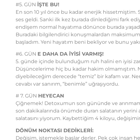
#5. GÜN
İŞTE BU!
En son 10 yıl önce bu kadar enerjik hissetmiştim. 
ses geldi. Sanki ilk kez burada dinlediğimi fark 
endişem normal hayatıma dönünce burada yaşadı
Buradaki bilgilendirici konuşmalardan maksimum 
başladım. Yeni hayatım beni bekliyor ve bunu yakı
#6. GÜN
E DAHA DA İYİSİ VARMIŞ!
5. günde içinde bulunduğum ruh halini en iyisi 
Düşüncelerime hiç bu kadar hakim olmamıştım. N
diyebileceğim derecede “temiz” bir kafam var. Ner
cevabı var sanırım, “benimle” uğraşıyordu.
# 7. GÜN
HEYECAN
Çiğnemek! Detoxumun son gününde ve arınmam
son dakikalarında önümde duran salatanın yerini a
salatasını yiyorum. Kaybettiğim 4 kiloyu, değişi
DÖNÜM NOKTASI DEDİKLERİ:
Değişim, istemekle başlar derler. Pek çok insan hep