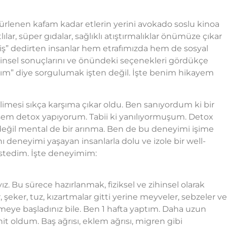
hürlenen kafam kadar etlerin yerini avokado soslu kinoa
tlılar, süper gıdalar, sağlıklı atıştırmalıklar önümüze çıkar
iş” dedirten insanlar hem etrafımızda hem de sosyal
insel sonuçlarını ve önündeki seçenekleri gördükçe
m” diye sorgulumak işten değil. İşte benim hikayem
kelimesi sıkça karşıma çıkar oldu. Ben sanıyordum ki bir
rsem detox yapıyorum. Tabii ki yanılıyormuşum. Detox
değil mental de bir arınma. Ben de bu deneyimi işime
 deneyimi yaşayan insanlarla dolu ve izole bir well-
stedim. İşte deneyimim:
z. Bu sürece hazırlanmak, fiziksel ve zihinsel olarak
 şeker, tuz, kızartmalar gitti yerine meyveler, sebzeler ve
emeye başladınız bile. Ben 1 hafta yaptım. Daha uzun
it oldum. Baş ağrısı, eklem ağrısı, migren gibi