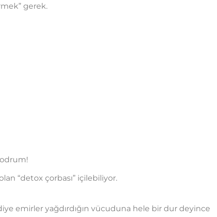
irmek” gerek.
Bodrum!
lan “detox çorbası” içilebiliyor.
r diye emirler yağdırdığın vücuduna hele bir dur deyince