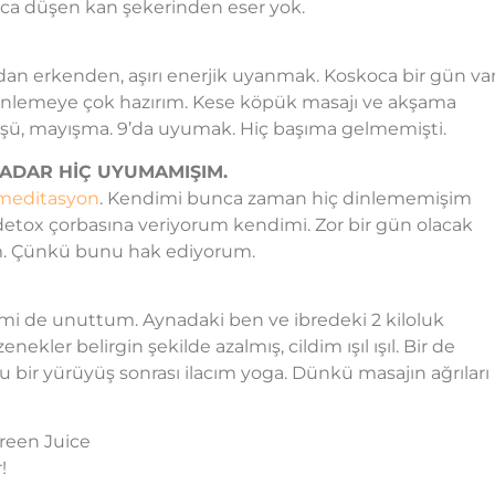
ınca düşen kan şekerinden eser yok.
dan erkenden, aşırı enerjik uyanmak. Koskoca bir gün va
nlemeye çok hazırım. Kese köpük masajı ve akşama
üşüşü, mayışma. 9’da uyumak. Hiç başıma gelmemişti.
KADAR HİÇ UYUMAMIŞIM.
meditasyon
. Kendimi bunca zaman hiç dinlememişim
detox çorbasına veriyorum kendimi. Zor bir gün olacak
um. Çünkü bunu hak ediyorum.
mi de unuttum. Aynadaki ben ve ibredeki 2 kiloluk
kler belirgin şekilde azalmış, cildim ışıl ışıl. Bir de
bir yürüyüş sonrası ilacım yoga. Dünkü masajın ağrıları
Green Juice
!