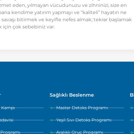
hizmet eden, yılmayan vücudunuzu ve zihninizi, size en
bana kendime yatırım yapmayı ve “kaliteli” hayatın ne
n savaşı bitirmek ve keyifle nefes almak; tekrar başlamak
 için çok sebebiniz var.
r
Sağlıklı Beslenme
B
a Kampı
Master Detoks Programı
edavisi
Yeşil Sıvı Detoks Programı
 Programı
Aralıklı Oruç Programı