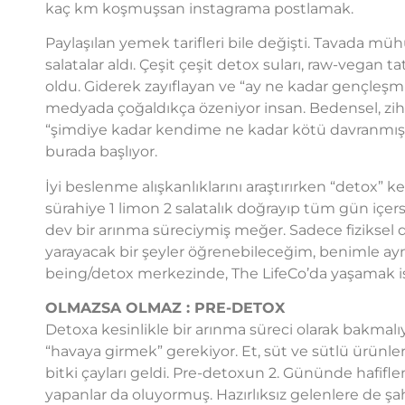
kaç km koşmuşsan instagrama postlamak.
Paylaşılan yemek tarifleri bile değişti. Tavada mü
salatalar aldı. Çeşit çeşit detox suları, raw-vegan ta
oldu. Giderek zayıflayan ve “ay ne kadar gençleşm
medyada çoğaldıkça özeniyor insan. Bedensel, zih
“şimdiye kadar kendime ne kadar kötü davranmışı
burada başlıyor.
İyi beslenme alışkanlıklarını araştırırken “detox” 
sürahiye 1 limon 2 salatalık doğrayıp tüm gün içe
dev bir arınma süreciymiş meğer. Sadece fiziksel 
yarayacak bir şeyler öğrenebileceğim, benimle aynı
being/detox merkezinde, The LifeCo’da yaşamak i
OLMAZSA OLMAZ : PRE-DETOX
Detoxa kesinlikle bir arınma süreci olarak bakmalıyı
“havaya girmek” gerekiyor. Et, süt ve sütlü ürünler,
bitki çayları geldi. Pre-detoxun 2. Gününde hafifl
yapanlar da oluyormuş. Hazırlıksız gelenlere de şah