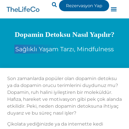
Rezervasyon Yap
Dopamin Detoksu Nasıl Yapılır?
Sağlıklı Yaşam Tarzı
,
Mindfulness
Son zamanlarda popüler olan dopamin detoksu
ya da dopamin orucu terimlerini duydunuz mu?
Dopamin, ruh halini iyileştiren bir moleküldür.
Hafıza, hareket ve motivasyon gibi pek çok alanda
etkilidir. Peki, neden dopamin detoksuna ihtiyaç
duyarız ve bu süreç nasıl işler?
Çikolata yediğinizde ya da internette kedi