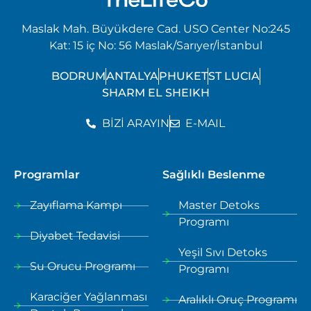
Maslak Mah. Büyükdere Cad. USO Center No:245
Kat: 15 iç No: 56 Maslak/Sarıyer/İstanbul
BODRUM
ANTALYA
PHUKET
ST LUCIA
SHARM EL SHEIKH
BİZİ ARAYIN
E-MAIL
Programlar
Sağlıklı Beslenme
Zayıflama Kampı
Master Detoks
Programı
Diyabet Tedavisi
Yeşil Sıvı Detoks
Su Orucu Programı
Programı
Karaciğer Yağlanması
Aralıklı Oruç Programı