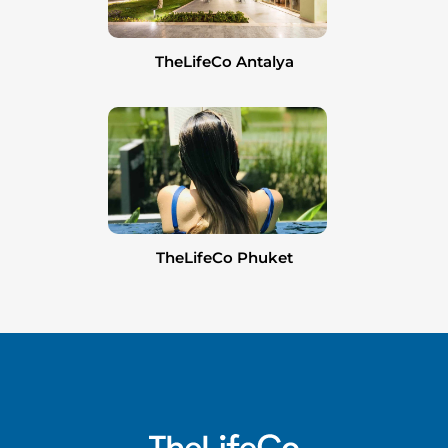
TheLifeCo Antalya
TheLifeCo Phuket