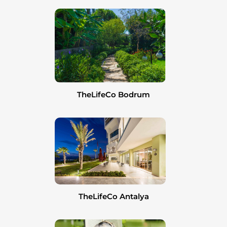
TheLifeCo Bodrum
TheLifeCo Antalya