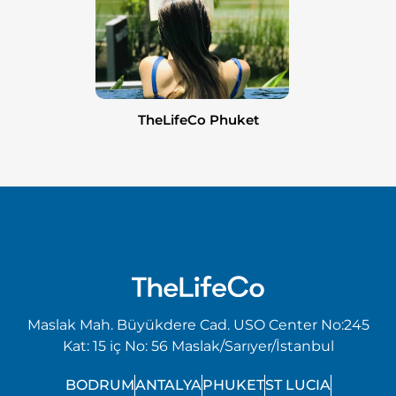
TheLifeCo Phuket
Maslak Mah. Büyükdere Cad. USO Center No:245
Kat: 15 iç No: 56 Maslak/Sarıyer/İstanbul
BODRUM
ANTALYA
PHUKET
ST LUCIA