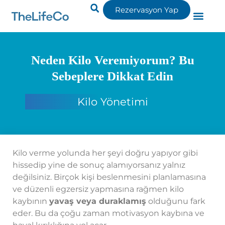
Rezervasyon Yap
Neden Kilo Veremiyorum? Bu
Sebeplere Dikkat Edin
Kilo Yönetimi
Kilo verme yolunda her şeyi doğru yapıyor gibi
hissedip yine de sonuç alamıyorsanız yalnız
değilsiniz. Birçok kişi beslenmesini planlamasına
ve düzenli egzersiz yapmasına rağmen kilo
kaybının
yavaş veya duraklamış
olduğunu fark
eder. Bu da çoğu zaman motivasyon kaybına ve