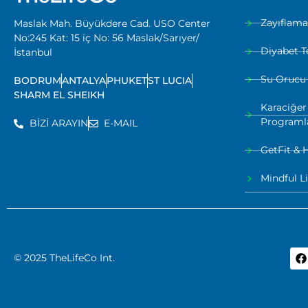
Zayıflam
Maslak Mah. Büyükdere Cad. USO Center
No:245 Kat: 15 iç No: 56 Maslak/Sarıyer/
Diyabet T
İstanbul
Su Orucu
BODRUM
ANTALYA
PHUKET
ST LUCIA
SHARM EL SHEIKH
Karaciğer
Programl
BİZİ ARAYIN
E-MAIL
GetFit & 
Mindful L
© 2025 TheLifeCo Int.