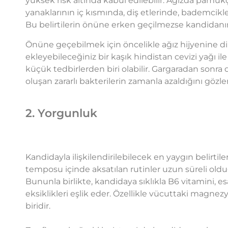
yüksek risk altında kabul edilebilir. Ağızda pamukç
yanaklarının iç kısmında, diş etlerinde, bademcikl
Bu belirtilerin önüne erken geçilmezse kandidanın
Önüne geçebilmek için öncelikle ağız hijyenine di
ekleyebileceğiniz bir kaşık hindistan cevizi yağı 
küçük tedbirlerden biri olabilir. Gargaradan sonra diş
oluşan zararlı bakterilerin zamanla azaldığını gözle
2. Yorgunluk
Kandidayla ilişkilendirilebilecek en yaygın belirtile
temposu içinde aksatılan rutinler uzun süreli olduğ
Bununla birlikte, kandidaya sıklıkla B6 vitamini,
eksiklikleri eşlik eder. Özellikle vücuttaki magne
biridir.