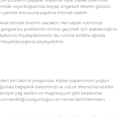
uk problemi yaşayan kişilerde tipik olarak dillerinde,
erinde veya boğazında beyaz, engebeli lekeler görülür.
 yemek borusuna yayılma ihtimali olabilir.
kkat etmek önemli olacaktır. Her sabah rutininize
ile gargara bu problemin önüne geçmek için alabileceğiniz
lerinizi fırçalayabilirsiniz. Bu rutinle birlikte ağızda
mleyebileceğinizi söyleyebiliriz.
rden biri tabii ki yorgunluk. Kişisel yaşantınızın yoğun
unda bağışıklık sisteminizi ve vücut direncinizi etkiler.
 esansiyel yağ asitleri ve magnezyum gibi beslenme
zyum eksikliği yorgunluğun en temel belirtilerinden