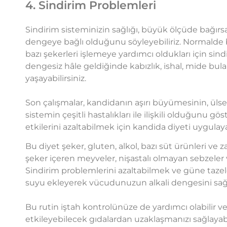
4. Sindirim Problemleri
Sindirim sisteminizin sağlığı, büyük ölçüde bağırsa
dengeye bağlı olduğunu söyleyebiliriz. Normalde bağ
bazı şekerleri işlemeye yardımcı oldukları için sind
dengesiz hâle geldiğinde kabızlık, ishal, mide bulant
yaşayabilirsiniz.
Son çalışmalar, kandidanın aşırı büyümesinin, ülser
sistemin çeşitli hastalıkları ile ilişkili olduğunu 
etkilerini azaltabilmek için kandida diyeti uygulayab
Bu diyet şeker, gluten, alkol, bazı süt ürünleri ve
şeker içeren meyveler, nişastalı olmayan sebzeler
Sindirim problemlerini azaltabilmek ve güne tazel
suyu ekleyerek vücudunuzun alkali dengesini sağla
Bu rutin iştah kontrolünüze de yardımcı olabilir v
etkileyebilecek gıdalardan uzaklaşmanızı sağlayabil