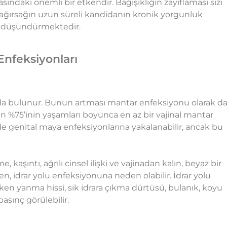
ındaki önemli bir etkendir. Bağışıklığın zayıflaması sizi
, bağırsağın uzun süreli kandidanın kronik yorgunluk
i düşündürmektedir.
 Enfeksiyonları
anda bulunur. Bunun artması mantar enfeksiyonu olarak d
rın %75’inin yaşamları boyunca en az bir vajinal mantar
de genital maya enfeksiyonlarına yakalanabilir, ancak bu
e, kaşıntı, ağrılı cinsel ilişki ve vajinadan kalın, beyaz bir
, idrar yolu enfeksiyonuna neden olabilir. İdrar yolu
en yanma hissi, sık idrara çıkma dürtüsü, bulanık, koyu
basınç görülebilir.