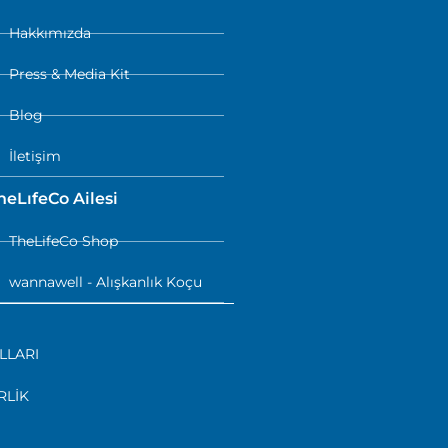
Hakkımızda
Press & Media Kit
Blog
İletişim
heLıfeCo Ailesi
TheLifeCo Shop
wannawell - Alışkanlık Koçu
LLARI
RLİK