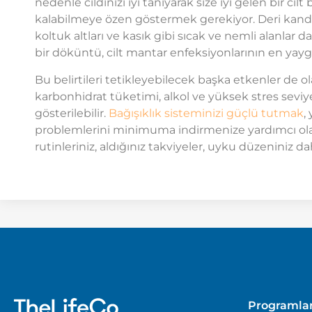
nedenle cildinizi iyi tanıyarak size iyi gelen bir c
kalabilmeye özen göstermek gerekiyor. Deri kand
koltuk altları ve kasık gibi sıcak ve nemli alanlar 
bir döküntü, cilt mantar enfeksiyonlarının en yaygın 
Bu belirtileri tetikleyebilecek başka etkenler de olab
karbonhidrat tüketimi, alkol ve yüksek stres seviy
gösterilebilir.
Bağışıklık sisteminizi güçlü tutmak
,
problemlerini minimuma indirmenize yardımcı ola
rutinleriniz, aldığınız takviyeler, uyku düzeniniz da
Programla