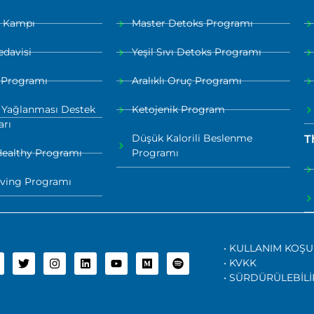
a Kampı
Master Detoks Programı
edavisi
Yeşil Sıvı Detoks Programı
 Programı
Aralıklı Oruç Programı
 Yağlanması Destek
Ketojenik Program
arı
Düşük Kalorili Beslenme
T
Healthy Programı
Programı
iving Programı
• KULLANIM KOŞU
• KVKK
• SÜRDÜRÜLEBİLİ