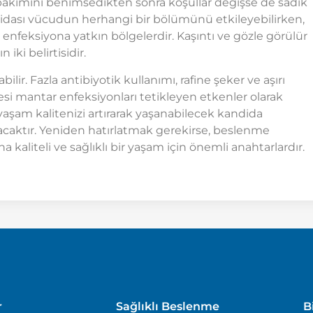
ilt bakımını benimsedikten sonra koşullar değişse de sadık
idası vücudun herhangi bir bölümünü etkileyebilirken,
da enfeksiyona yatkın bölgelerdir. Kaşıntı ve gözle görülür
iki belirtisidir.
ilir. Fazla antibiyotik kullanımı, rafine şeker ve aşırı
esi mantar enfeksiyonları tetikleyen etkenler olarak
 yaşam kalitenizi artırarak yaşanabilecek kandida
caktır. Yeniden hatırlatmak gerekirse, beslenme
ha kaliteli ve sağlıklı bir yaşam için önemli anahtarlardır.
r
Sağlıklı Beslenme
B